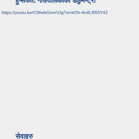
हुप्सेकोट गाउँपालिकाको डकुमेन्ट्री
https://youtu.be/CWwikGnmVJg?si=bOh-4n4Lf0fi3Y42
सेवाहरु