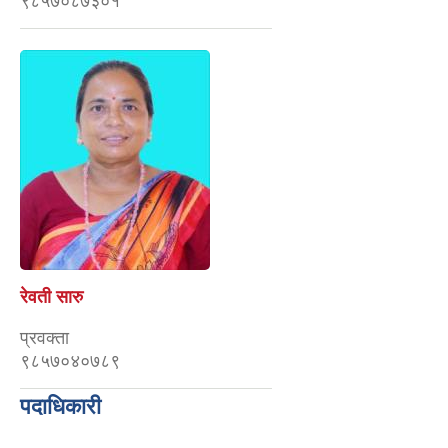
९८५७०८७३०१
रेवती सारु
प्रवक्ता
९८५७०४०७८९
पदाधिकारी