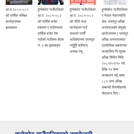
आ.व.२०८०-०८१
हुप्सेकोट गाउँपालिका
हुप्सेकोट गाउँपालिका
हुप्सेकोट गाउँपालिका
को वार्षिक समिक्षा
आ.व. २०८१-०८२
आ.व. २०८१-०८२
र नेपाल नेत्रज्योति
कार्यक्रमका
को वार्षिक बजेट
को नीति तथा
संघ, भरतपुर आँखा
झलकहरु
वक्तव्य र गाउँसभामा
कार्यक्रम गाउँ
अस्पतालको संयुक्त
वार्षिक बजेट पेश
सभाको पाचौँ
आयोजनामा ( भरतपुर
गर्दाको गाउँसभा बैठक
अधिवेशनमा प्रस्तुत
आँखा अस्पतालबाट
नं‍. २ का झलकहरु
गर्नुहुँदै श्रीमान्
प्राविधिक सहयोगमा
अध्यक्ष ज्यू
सञ्‍चालित निःशुल्क
आँखा शिविर मिति
२०८१/०१/१० गते
देखि १४ सम्म
सञ्‍चालन भई जम्मा
८८१ जना आँखा
सम्बन्धी विरामीहरुले
सेवालाभ लिए।