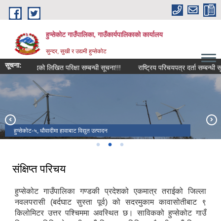
Skip to main content
हुप्सेकोट गाउँपालिका, गाउँकार्यपालिकाको कार्यालय
सुन्दर, सुखी र उद्यमी हुप्सेकोट
सूचना:
ृत पदको लिखित परिक्षा सम्बन्धी सूचना!!!
राष्‍ट्रिय परिचयपत्र दर्ता सम्बन्धी सूचना!!!
हुप्सेकोट गाउँपालिकाको प्रशासकीय भवन
हुप्सेकोट-५, धौवादीमा हावाबाट विद्युत उत्पादन
हुप्सेकोट गा.पा. वडा नं. १ मा व्यवसायिक काक्रो खेतीको दृश्य
संक्षिप्त परिचय
हुप्सेकोट गाउँपालिका गण्डकी प्रदेशको एकमात्र तराईको जिल्ला
नवलपरासी (बर्दघाट सुस्ता पूर्व) को सदरमुकाम कावासोतीबाट ९
किलोमिटर उत्तर पश्चिममा अवस्थित छ। साविकको हुप्सेकोट गाउँ