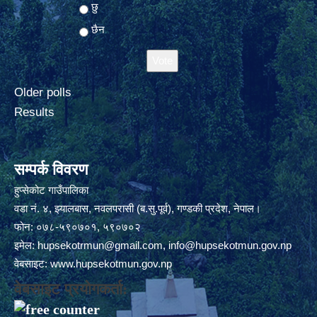
Choices
छु
छैन
Older polls
Results
सम्पर्क विवरण
हुप्सेकोट गाउँपालिका
वडा नं. ४, झ्यालबास, नवलपरासी (ब.सु.पूर्व), गण्डकी प्रदेश, नेपाल।
फोन: ०७८-५९०७०१, ५९०७०२
इमेल:
hupsekotrmun@gmail.com
,
info@hupsekotmun.gov.np
वेबसाइट:
www.hupsekotmun.gov.np
वेबसाइट प्रयोगकर्ता: