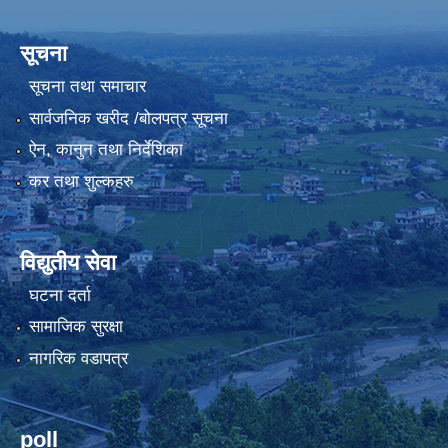
सूचना
सूचना तथा समाचार
सार्वजनिक खरीद /बोलपत्र सूचना
ऐन, कानुन तथा निर्देशिका
कर तथा शुल्कहरु
विद्युतीय सेवा
घटना दर्ता
सामाजिक सुरक्षा
नागरिक वडापत्र
poll