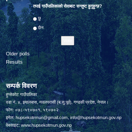
तपाई गाउँपालिकाको सेवाबाट सन्तुष्ट हुनुहुन्छ?
Choices
छु
छैन
Older polls
Results
सम्पर्क विवरण
हुप्सेकोट गाउँपालिका
वडा नं. ४, झ्यालबास, नवलपरासी (ब.सु.पूर्व), गण्डकी प्रदेश, नेपाल।
फोन: ०७८-५९०७०१, ५९०७०२
इमेल:
hupsekotrmun@gmail.com
,
info@hupsekotmun.gov.np
वेबसाइट:
www.hupsekotmun.gov.np