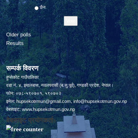
छैन
Older polls
Results
सम्पर्क विवरण
हुप्सेकोट गाउँपालिका
वडा नं. ४, झ्यालबास, नवलपरासी (ब.सु.पूर्व), गण्डकी प्रदेश, नेपाल।
फोन: ०७८-५९०७०१, ५९०७०२
इमेल:
hupsekotrmun@gmail.com
,
info@hupsekotmun.gov.np
वेबसाइट:
www.hupsekotmun.gov.np
वेबसाइट प्रयोगकर्ता: