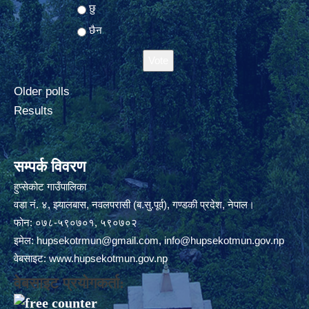
Choices
छु
छैन
Older polls
Results
सम्पर्क विवरण
हुप्सेकोट गाउँपालिका
वडा नं. ४, झ्यालबास, नवलपरासी (ब.सु.पूर्व), गण्डकी प्रदेश, नेपाल।
फोन: ०७८-५९०७०१, ५९०७०२
इमेल:
hupsekotrmun@gmail.com
,
info@hupsekotmun.gov.np
वेबसाइट:
www.hupsekotmun.gov.np
वेबसाइट प्रयोगकर्ता: