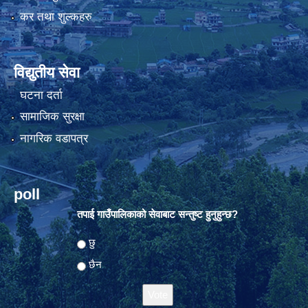
कर तथा शुल्कहरु
विद्युतीय सेवा
घटना दर्ता
सामाजिक सुरक्षा
नागरिक वडापत्र
poll
तपाई गाउँपालिकाको सेवाबाट सन्तुष्ट हुनुहुन्छ?
Choices
छु
छैन