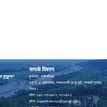
सम्पर्क विवरण
ट हुनुहुन्छ?
हुप्सेकोट गाउँपालिका
वडा नं. ४, झ्यालबास, नवलपरासी (ब.सु.पूर्व), गण्डकी प्रदेश,
नेपाल।
फोन: ०७८-५९०७०१, ५९०७०२
इमेल:
hupsekotrmun@gmail.com
,