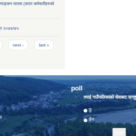
ूल्याङ्कन फाराम (करार कर्मचारीहरुको
्र २०७४/७५
next ›
last »
poll
तपाई गाउँपालिकाको सेवाबाट सन्तुष्
ा
Choices
छु
र
छैन