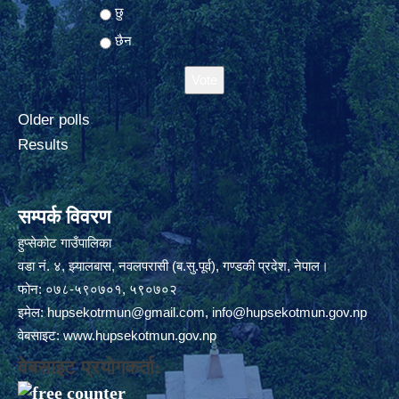
Choices
छु
छैन
Older polls
Results
सम्पर्क विवरण
हुप्सेकोट गाउँपालिका
वडा नं. ४, झ्यालबास, नवलपरासी (ब.सु.पूर्व), गण्डकी प्रदेश, नेपाल।
फोन: ०७८-५९०७०१, ५९०७०२
इमेल:
hupsekotrmun@gmail.com
,
info@hupsekotmun.gov.np
वेबसाइट:
www.hupsekotmun.gov.np
वेबसाइट प्रयोगकर्ता: