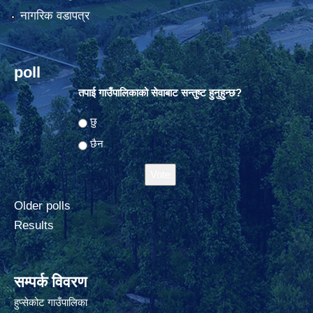
नागरिक वडापत्र
poll
तपाई गाउँपालिकाको सेवाबाट सन्तुष्ट हुनुहुन्छ?
Choices
छु
छैन
Older polls
Results
सम्पर्क विवरण
हुप्सेकोट गाउँपालिका