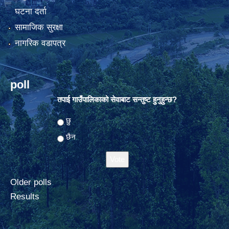
घटना दर्ता
सामाजिक सुरक्षा
नागरिक वडापत्र
poll
तपाई गाउँपालिकाको सेवाबाट सन्तुष्ट हुनुहुन्छ?
Choices
छु
छैन
Older polls
Results