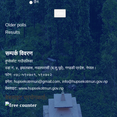
छैन
Older polls
Results
सम्पर्क विवरण
हुप्सेकोट गाउँपालिका
वडा नं. ४, झ्यालबास, नवलपरासी (ब.सु.पूर्व), गण्डकी प्रदेश, नेपाल।
फोन: ०७८-५९०७०१, ५९०७०२
इमेल:
hupsekotrmun@gmail.com
,
info@hupsekotmun.gov.np
वेबसाइट:
www.hupsekotmun.gov.np
वेबसाइट प्रयोगकर्ता: