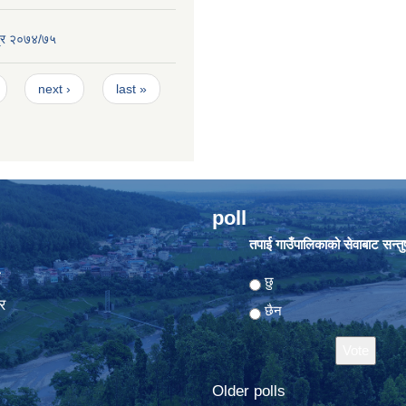
्र २०७४/७५
next ›
last »
poll
तपाई गाउँपालिकाको सेवाबाट सन्तुष्
ा
Choices
छु
र
छैन
Older polls