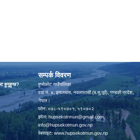
सम्पर्क विवरण
ट हुनुहुन्छ?
हुप्सेकोट गाउँपालिका
वडा नं. ४, झ्यालबास, नवलपरासी (ब.सु.पूर्व), गण्डकी प्रदेश,
नेपाल।
फोन: ०७८-५९०७०१, ५९०७०२
इमेल:
hupsekotrmun@gmail.com
,
info@hupsekotmun.gov.np
वेबसाइट:
www.hupsekotmun.gov.np