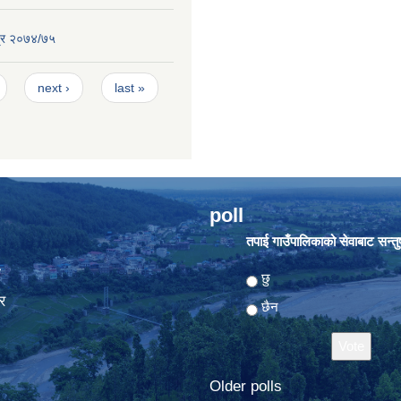
्र २०७४/७५
next ›
last »
poll
तपाई गाउँपालिकाको सेवाबाट सन्तुष्
ा
Choices
छु
र
छैन
Older polls