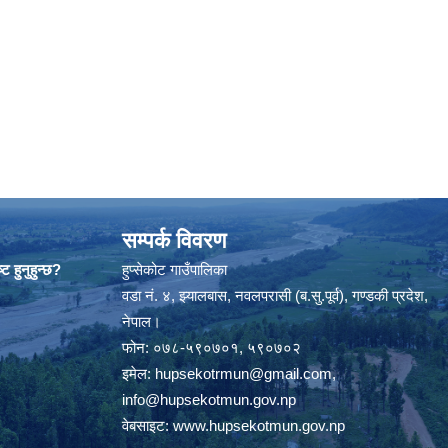
सम्पर्क विवरण
ट हुनुहुन्छ?
हुप्सेकोट गाउँपालिका
वडा नं. ४, झ्यालबास, नवलपरासी (ब.सु.पूर्व), गण्डकी प्रदेश,
नेपाल।
फोन: ०७८-५९०७०१, ५९०७०२
इमेल:
hupsekotrmun@gmail.com
,
info@hupsekotmun.gov.np
वेबसाइट:
www.hupsekotmun.gov.np