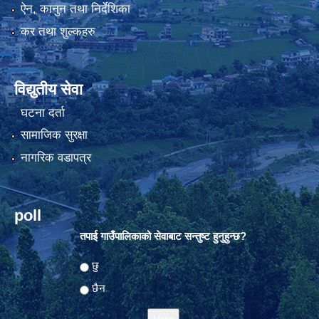
ऐन, कानुन तथा निर्देशिका
कर तथा शुल्कहरु
विद्युतीय सेवा
घटना दर्ता
सामाजिक सुरक्षा
नागरिक वडापत्र
poll
तपाई गाउँपालिकाको सेवाबाट सन्तुष्ट हुनुहुन्छ?
Choices
छु
छैन