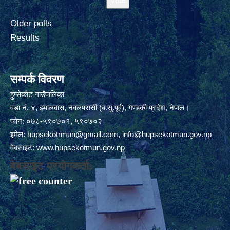
Older polls
Results
सम्पर्क विवरण
हुप्सेकोट गाउँपालिका
वडा नं. ४, झ्यालबास, नवलपरासी (ब.सु.पूर्व), गण्डकी प्रदेश, नेपाल।
फोन: ०७८-५९०७०१, ५९०७०२
इमेल:
hupsekotrmun@gmail.com
,
info@hupsekotmun.gov.np
वेबसाइट:
www.hupsekotmun.gov.np
वेबसाइट प्रयोगकर्ता: