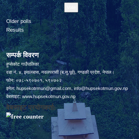
Older polls
Results
सम्पर्क विवरण
हुप्सेकोट गाउँपालिका
वडा नं. ४, झ्यालबास, नवलपरासी (ब.सु.पूर्व), गण्डकी प्रदेश, नेपाल।
फोन: ०७८-५९०७०१, ५९०७०२
इमेल:
hupsekotrmun@gmail.com
,
info@hupsekotmun.gov.np
वेबसाइट:
www.hupsekotmun.gov.np
वेबसाइट प्रयोगकर्ता: