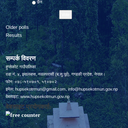
छैन
Older polls
Results
सम्पर्क विवरण
हुप्सेकोट गाउँपालिका
वडा नं. ४, झ्यालबास, नवलपरासी (ब.सु.पूर्व), गण्डकी प्रदेश, नेपाल।
फोन: ०७८-५९०७०१, ५९०७०२
इमेल:
hupsekotrmun@gmail.com
,
info@hupsekotmun.gov.np
वेबसाइट:
www.hupsekotmun.gov.np
वेबसाइट प्रयोगकर्ता: