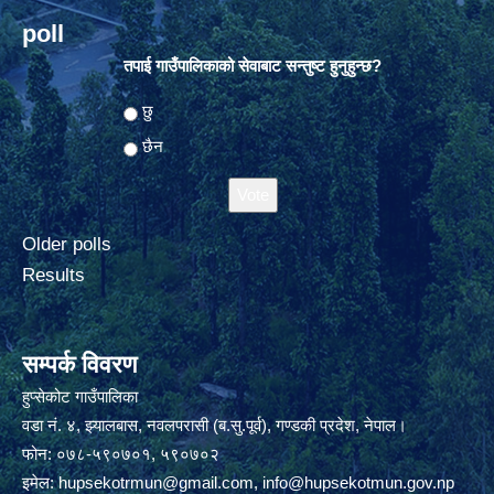
poll
तपाई गाउँपालिकाको सेवाबाट सन्तुष्ट हुनुहुन्छ?
Choices
छु
छैन
Older polls
Results
सम्पर्क विवरण
हुप्सेकोट गाउँपालिका
वडा नं. ४, झ्यालबास, नवलपरासी (ब.सु.पूर्व), गण्डकी प्रदेश, नेपाल।
फोन: ०७८-५९०७०१, ५९०७०२
इमेल:
hupsekotrmun@gmail.com
,
info@hupsekotmun.gov.np