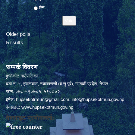
छैन
Older polls
Results
सम्पर्क विवरण
हुप्सेकोट गाउँपालिका
वडा नं. ४, झ्यालबास, नवलपरासी (ब.सु.पूर्व), गण्डकी प्रदेश, नेपाल।
फोन: ०७८-५९०७०१, ५९०७०२
इमेल:
hupsekotrmun@gmail.com
,
info@hupsekotmun.gov.np
वेबसाइट:
www.hupsekotmun.gov.np
वेबसाइट प्रयोगकर्ता: