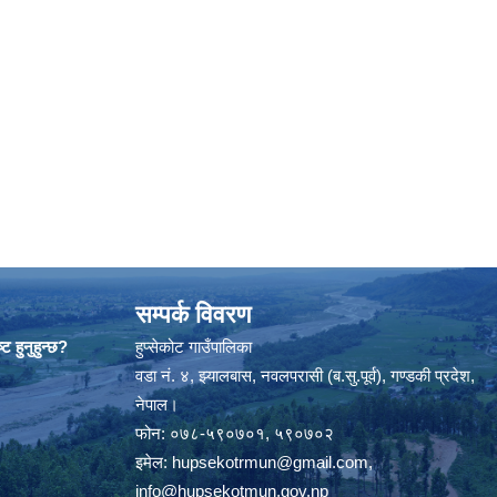
सम्पर्क विवरण
ट हुनुहुन्छ?
हुप्सेकोट गाउँपालिका
वडा नं. ४, झ्यालबास, नवलपरासी (ब.सु.पूर्व), गण्डकी प्रदेश,
नेपाल।
फोन: ०७८-५९०७०१, ५९०७०२
इमेल:
hupsekotrmun@gmail.com
,
info@hupsekotmun.gov.np