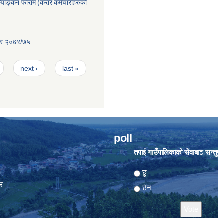
ूल्याङ्कन फाराम (करार कर्मचारीहरुको
्र २०७४/७५
next ›
last »
poll
तपाई गाउँपालिकाको सेवाबाट सन्तुष्
ा
Choices
छु
र
छैन