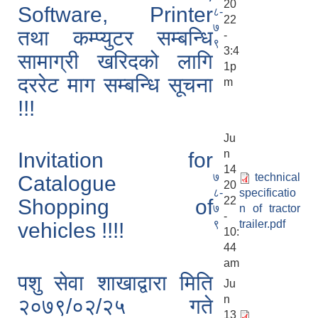
20
Software, Printer
८-
22
७
तथा कम्प्युटर सम्बन्धि
-
९
3:4
सामाग्री खरिदको लागि
1p
दररेट माग सम्बन्धि सूचना
m
!!!
Ju
n
Invitation for
14
७
technical
Catalogue
20
८-
specificatio
22
Shopping of
७
n of tractor
-
९
trailer.pdf
vehicles !!!!
10:
44
am
पशु सेवा शाखाद्वारा मिति
Ju
n
२०७९/०२/२५ गते
13