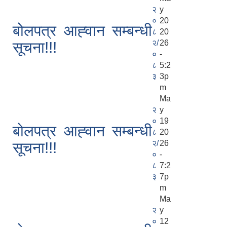
२
y
०
20
बोलपत्र आह्‍वान सम्बन्धी
८
20
२/
26
सूचना!!!
०
-
८
5:2
३
3p
m
Ma
२
y
०
19
बोलपत्र आह्‍वान सम्बन्धी
८
20
२/
26
सूचना!!!
०
-
८
7:2
३
7p
m
Ma
२
y
०
12