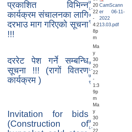
७
प्रकाशित विभिन्न
20
CamScann
८-
22
er 06-11-
कार्यक्रम संचालनका लागि
७
-
2022
९
दरभाउ माग गरिएको सूचना
4:2
13.03.pdf
8p
!!!
m
Ma
y
दररेट पेश गर्ने सम्बन्धि
30
७
20
सूचना !!! (रागों वितरण
८-
22
७
कार्यक्रम )
-
९
1:3
9p
m
Ma
y
Invitation for bids
30
७
(Construction of
20
८-
22