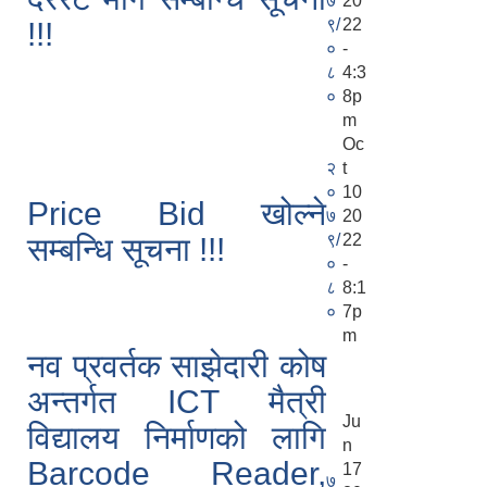
७
20
९/
22
!!!
०
-
८
4:3
०
8p
m
Oc
२
t
०
10
Price Bid खोल्ने
७
20
९/
22
सम्बन्धि सूचना !!!
०
-
८
8:1
०
7p
m
नव प्रवर्तक साझेदारी कोष
अन्तर्गत ICT मैत्री
Ju
विद्यालय निर्माणको लागि
n
Barcode Reader,
17
७