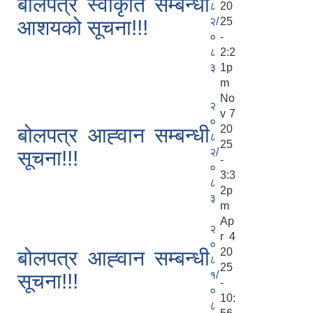
बोलपत्र स्वीकृति सम्बन्धी
८
20
२/
25
आशयको सूचना!!!
०
-
८
2:2
३
1p
m
No
२
v 7
०
20
बोलपत्र आह्‍वान सम्बन्धी
८
25
२/
सूचना!!!
-
०
3:3
८
2p
३
m
Ap
२
r 4
०
20
बोलपत्र आह्‍वान सम्बन्धी
८
25
१/
सूचना!!!
-
०
10:
८