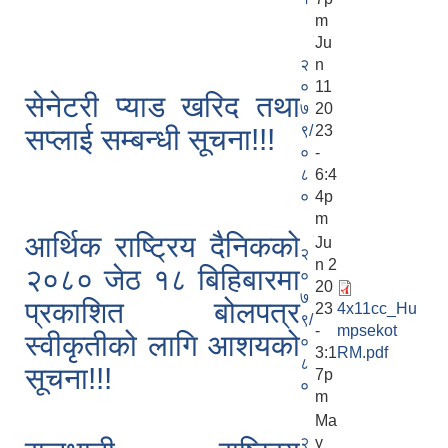
m
Ju
२
n
०
11
सेनेटरी प्याड खरिद तथा
७
20
९/
23
सप्लाई सम्बन्धी सूचना!!!
०
-
८
6:4
०
4p
m
आर्थिक राष्ट्रिय दैनिकको
Ju
२
n 2
२०८० जेठ १८ बिहिबारमा
०
20
७
प्रकाशित बोलपत्र
23
4x11cc_Hu
९/
-
mpsekot
स्वीकृतीको लागि आशयको
०
3:1
RM.pdf
८
सूचना!!!
7p
०
m
Ma
२
y