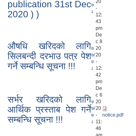
20
publication 31st Dec
७
-
८
2020 ) )
12:
43
pm
De
c 8
औषधि खरिदको लागि
७
20
सिलबन्दी दरभाउ पत्र पेश
७/
20
७
-
गर्ने सम्बन्धि सूचना !!!
८
12:
42
pm
De
c 6
सर्भर खरिदको लागि
७
20
आर्थिक प्रस्ताब पेश गर्ने
७/
20
७
-
notice.pdf
सम्बन्धि सूचना !!!
८
11:
46
am