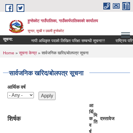
Skip to main content
हुप्सेकोट गाउँपालिका, गाउँकार्यपालिकाको कार्यालय
सुन्दर, सुखी र उद्यमी हुप्सेकोट
सूचना:
नापी अधिकृत पदको लिखित परिक्षा सम्बन्धी सूचना!!!
राष्‍ट्रिय परिचयपत्र 
You are here
Home
»
सूचना केन्द्र
» सार्वजनिक खरिद/बोलपत्र सूचना
सार्वजनिक खरिद/बोलपत्र सूचना
आर्थिक वर्ष
आ
र्थि
मि
शिर्षक
क
दस्तावेज
ति
व
र्ष