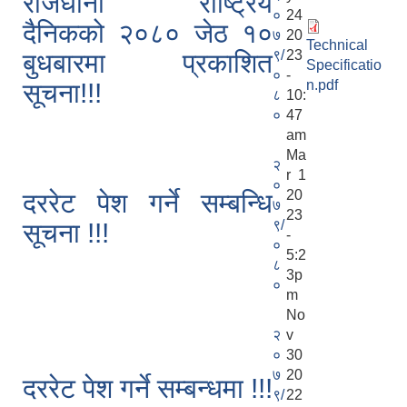
राजधानी राष्ट्रिय
०
24
दैनिकको २०८० जेठ १०
७
20
Technical
९/
23
बुधबारमा प्रकाशित
Specificatio
०
-
n.pdf
सूचना!!!
८
10:
०
47
am
Ma
२
r 1
०
20
दररेट पेश गर्ने सम्बन्धि
७
23
९/
सूचना !!!
-
०
5:2
८
3p
०
m
No
२
v
०
30
७
20
दररेट पेश गर्ने सम्बन्धमा !!!
९/
22