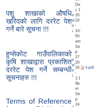
De
c 1
पशु शाखाको औषधि
७
20
खरिदको लागि दररेट पेश
७/
20
७
-
गर्ने बारे सूचना !!!
८
10:
50
am
Se
p
हुप्सेकोट गाउँपालिकाको
27
७
कृषि शाखाद्वारा प्रकाशित
20
७/
20
4.pdf
दररेट पेश गर्ने सम्बन्धी
७
-
८
सूचनाहरु !!!
1:1
9p
m
Se
p
Terms of Reference
24
७