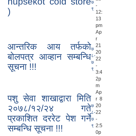
hupsekot cold store
७
-
९
)
12:
13
pm
Ap
r
आन्तरिक आय तर्फको
21
७
20
बोलपत्र आव्हान सम्बन्धि
८-
22
७
सूचना !!!
-
९
3:4
2p
m
Ap
पशु सेवा शाखाद्वारा मिति
r 8
७
20
२०७८/१२/२४ गते
८-
22
प्रकाशित दररेट पेश गर्ने
७
-
९
2:5
सम्बन्धि सूचना !!!
0p