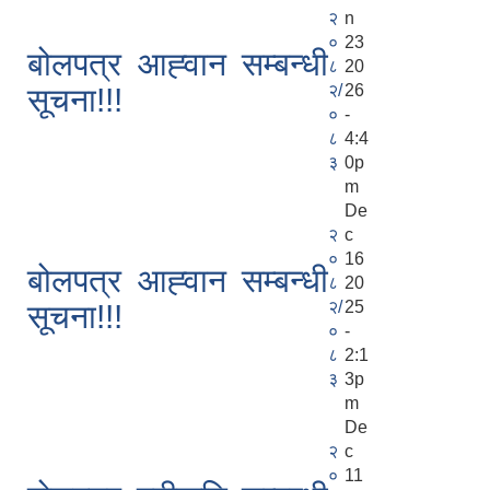
२
n
०
23
बोलपत्र आह्‍वान सम्बन्धी
८
20
२/
26
सूचना!!!
०
-
८
4:4
३
0p
m
De
२
c
०
16
बोलपत्र आह्‍वान सम्बन्धी
८
20
२/
25
सूचना!!!
०
-
८
2:1
३
3p
m
De
२
c
०
11