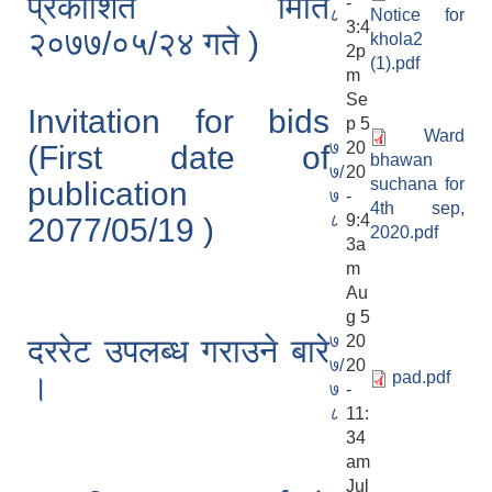
प्रकाशित मिति
-
८
Notice for
3:4
२०७७/०५/२४ गते )
khola2
2p
(1).pdf
m
Se
Invitation for bids
p 5
Ward
७
20
(First date of
bhawan
७/
20
suchana for
publication
७
-
4th sep,
८
9:4
2077/05/19 )
2020.pdf
3a
m
Au
g 5
७
20
दररेट उपलब्ध गराउने बारे
७/
20
pad.pdf
।
७
-
८
11:
34
am
Jul