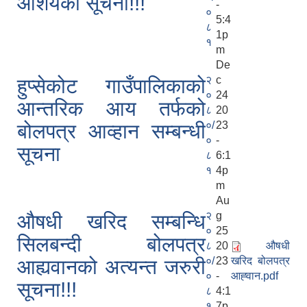
आशयको सूचना!!!
-
०
5:4
८
1p
१
m
De
२
c
हुप्सेकोट गाउँपालिकाको
०
24
आन्तरिक आय तर्फको
८
20
०/
23
बोलपत्र आव्हान सम्बन्धी
०
-
सूचना
८
6:1
१
4p
m
Au
२
g
औषधी खरिद सम्बन्धि
०
25
सिलबन्दी बोलपत्र
८
20
औषधी
०/
23
खरिद बोलपत्र
आह्यवानको अत्यन्त जरुरी
०
-
आह्‍वान.pdf
सूचना!!!
८
4:1
१
7p