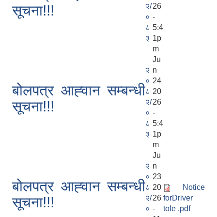
२/
26
सूचना!!!
०
-
८
5:4
३
1p
m
Ju
२
n
०
24
बोलपत्र आह्‍वान सम्बन्धी
८
20
२/
26
सूचना!!!
०
-
८
5:4
३
1p
m
Ju
२
n
०
23
बोलपत्र आह्‍वान सम्बन्धी
८
20
Notice
२/
26
forDriver
सूचना!!!
०
-
tole .pdf