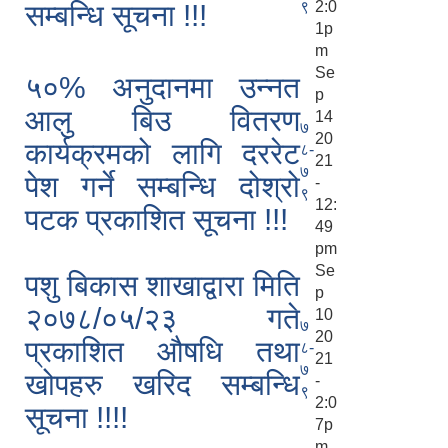
९
2:0
सम्बन्धि सूचना !!!
1p
m
Se
५०% अनुदानमा उन्नत
p
आलु बिउ वितरण
14
७
20
कार्यक्रमको लागि दररेट
८-
21
७
पेश गर्ने सम्बन्धि दोश्रो
-
९
12:
पटक प्रकाशित सूचना !!!
49
pm
Se
पशु बिकास शाखाद्वारा मिति
p
२०७८/०५/२३ गते
10
७
20
प्रकाशित औषधि तथा
८-
21
७
खोपहरु खरिद सम्बन्धि
-
९
2:0
सूचना !!!!
7p
m