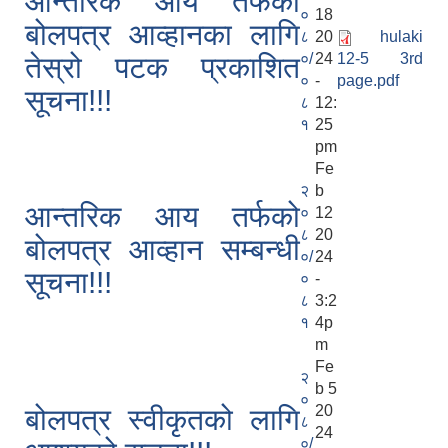
आन्तरिक आय तर्फको
०
18
बोलपत्र आव्हानका लागि
८
20
hulaki
०/
24
12-5 3rd
तेस्रो पटक प्रकाशित
०
-
page.pdf
सूचना!!!
८
12:
१
25
pm
Fe
२
b
आन्तरिक आय तर्फको
०
12
८
20
बोलपत्र आव्हान सम्बन्धी
०/
24
सूचना!!!
०
-
८
3:2
१
4p
m
Fe
२
b 5
०
20
बोलपत्र स्वीकृतको लागि
८
24
०/