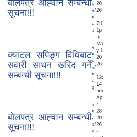
बोलपत्र आह्‍वान सम्बन्धी
८
20
२/
26
सूचना!!!
०
-
८
7:1
३
1p
m
Ma
२
y 1
क्याटल सपिङ्ग विधिबाट
०
20
८
सवारी साधन खरिद गर्ने
26
२/
-
सम्बन्धी सूचना!!!
०
12:
८
14
३
pm
Ap
२
r
०
28
बोलपत्र आह्‍वान सम्बन्धी
८
20
२/
26
सूचना!!!
०
-