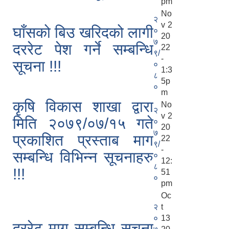
pm
No
२
v 2
घाँसको बिउ खरिदको लागी
०
20
७
दररेट पेश गर्ने सम्बन्धि
22
९/
-
सूचना !!!
०
1:3
८
5p
०
m
कृषि विकास शाखा द्वारा
No
२
v 2
मिति २०७९/०७/१५ गते
०
20
७
प्रकाशित प्रस्ताब माग
22
९/
-
सम्बन्धि विभिन्न सूचनाहरु
०
12:
८
!!!
51
०
pm
Oc
२
t
०
13
दररेट माग सम्बन्धि सूचना