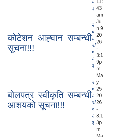
८
11:
३
43
am
Ju
२
n 9
०
20
कोटेशन आह्‍वान सम्बन्धी
८
26
२/
सूचना!!!
-
०
3:1
८
9p
३
m
Ma
२
y
०
25
बोलपत्र स्वीकृति सम्बन्धी
८
20
२/
26
आशयको सूचना!!!
०
-
८
8:1
३
3p
m
Ma