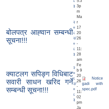
८
5:3
३
3p
m
Ma
२
r
०
17
बोलपत्र आह्‍वान सम्बन्धी
८
20
२/
26
सूचना!!!
०
-
८
11:
३
28
am
Fe
२
b 9
क्याटलग सपिङ्ग विधिबाट
०
20
८
Notice
सवारी साधन खरिद गर्ने
26
२/
gadi with
-
सम्बन्धी सूचना!!!
०
spec.pdf
11:
८
02
३
pm
Ja