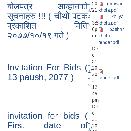
७
20
giruwari
बोलपत्र आव्हानको
७/
21
khola.pdf
,
सूचनाहरु !!! ( चौथो पटक
७
-
koliya
८
3:5
khola.pdf
,
प्रकाशित मिति
6p
patthar
२०७७/१०/१९ गते )
m
khola
tender.pdf
De
c
31
७
Invitation For Bids (
20
७/
20
13 paush, 2077 )
७
tender.pdf
-
८
12:
45
pm
De
c
invitation for bids (
31
७
First date of
20
७/