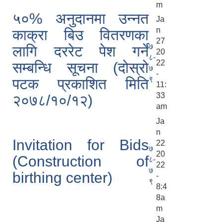
m
५०% अनुदानमा उन्नत
Ja
n
काक्रा बिउ वितरणका
27
७
लागि दररेट पेश गर्ने
20
८-
22
सम्बन्धि सूचना (दोस्रो
७
-
९
पटक प्रकाशित मिति
11:
33
२०७८/१०/१२)
am
Ja
n
Invitation for Bids
22
७
20
(Construction of
८-
22
७
birthing center)
-
९
8:4
8a
m
Ja