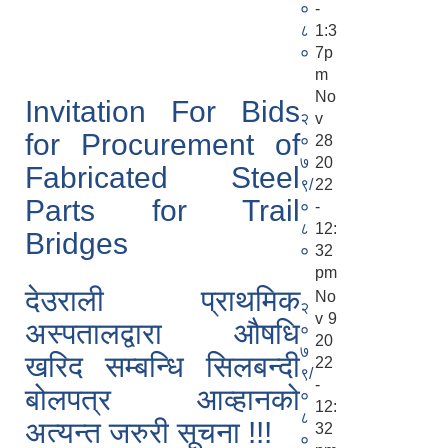
०
-
८
1:3
०
7p
m
No
Invitation For Bids
२
v
for Procurement of
०
28
७
20
Fabricated Steel
९/
22
Parts for Trail
०
-
८
12:
Bridges
०
32
pm
देउराली प्राथमिक
No
२
v 9
अस्पतालद्वारा औषधि
०
20
७
खरिद सम्बन्धि सिलबन्दी
22
९/
-
बोलपत्र आव्हानको
०
12:
८
अत्यन्त जरुरी सूचना !!!
32
०