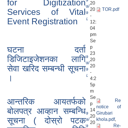
for Digitization
20
७/
20
TOR.pdf
Services of Vital
७
-
८
Event Registration
12:
04
pm
Se
p
घटना दर्ता
23
७
डिजिटाइजेशनका लागि
20
७/
20
सेवा खरिद सम्बन्धी सूचना
७
-
८
।
4:2
5p
m
Se
आन्तरिक आयतर्फको
Re
p
notice of
बोलपत्र आव्हान सम्बन्धि
14
७
Girubari
20
सूचना ( दोस्रो पटक
७/
khola.pdf
,
20
७
Re-