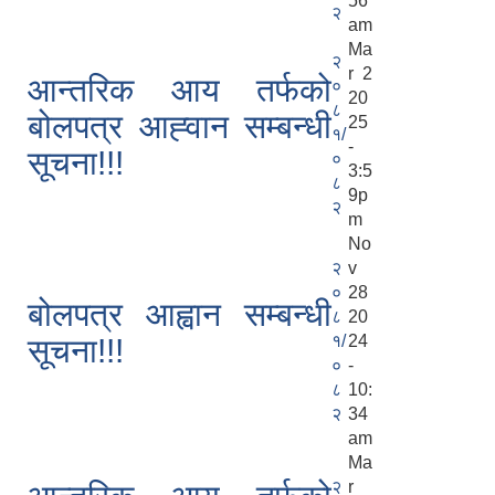
56
२
am
Ma
२
r 2
आन्तरिक आय तर्फको
०
20
८
बोलपत्र आह्‍वान सम्बन्धी
25
१/
-
सूचना!!!
०
3:5
८
9p
२
m
No
२
v
०
28
बोलपत्र आह्वान सम्बन्धी
८
20
१/
24
सूचना!!!
०
-
८
10:
२
34
am
Ma
२
r