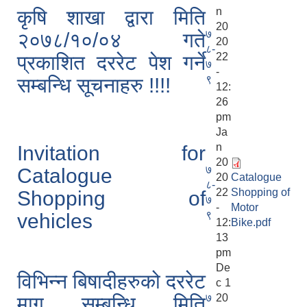
n
कृषि शाखा द्वारा मिति
20
७
२०७८/१०/०४ गते
20
८-
22
प्रकाशित दररेट पेश गर्ने
७
-
९
सम्बन्धि सूचनाहरु !!!!
12:
26
pm
Ja
n
Invitation for
20
७
Catalogue
20
Catalogue
८-
22
Shopping of
Shopping of
७
-
Motor
९
vehicles
12:
Bike.pdf
13
pm
De
विभिन्न बिषादीहरुको दररेट
c 1
७
20
माग सम्बन्धि मिति