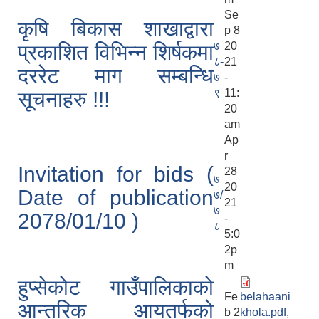
Se
कृषि बिकास शाखाद्वारा
p 8
७
20
प्रकाशित विभिन्न शिर्षकमा
८-
21
दररेट माग सम्बन्धि
७
-
९
11:
सूचनाहरु !!!
20
am
Ap
r
Invitation for bids (
28
७
20
Date of publication
७/
21
७
2078/01/10 )
-
८
5:0
2p
m
हुप्सेकोट गाउँपालिकाको
Fe
belahaani
आन्तरिक आयतर्फको
b 2
khola.pdf
,