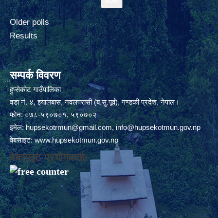
Older polls
Results
सम्पर्क विवरण
हुप्सेकोट गाउँपालिका
वडा नं. ४, झ्यालबास, नवलपरासी (ब.सु.पूर्व), गण्डकी प्रदेश, नेपाल।
फोन: ०७८-५९०७०१, ५९०७०२
इमेल:
hupsekotrmun@gmail.com
,
info@hupsekotmun.gov.np
वेबसाइट:
www.hupsekotmun.gov.np
वेबसाइट प्रयोगकर्ता: