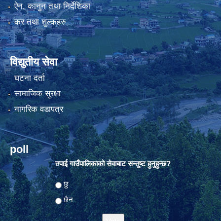
ऐन, कानुन तथा निर्देशिका
कर तथा शुल्कहरु
विद्युतीय सेवा
घटना दर्ता
सामाजिक सुरक्षा
नागरिक वडापत्र
poll
तपाई गाउँपालिकाको सेवाबाट सन्तुष्ट हुनुहुन्छ?
Choices
छु
छैन