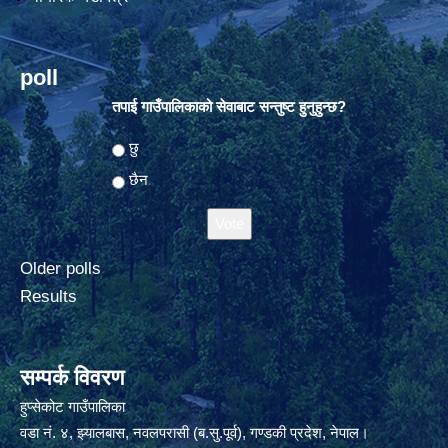
poll
तपाई गाउँपालिकाको सेवाबाट सन्तुष्ट हुनुहुन्छ?
Choices
छु
छैन
Older polls
Results
सम्पर्क विवरण
हुप्सेकोट गाउँपालिका
वडा नं. ४, झ्यालबास, नवलपरासी (ब.सु.पूर्व), गण्डकी प्रदेश, नेपाल।