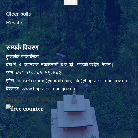
Older polls
Results
सम्पर्क विवरण
हुप्सेकोट गाउँपालिका
वडा नं. ४, झ्यालबास, नवलपरासी (ब.सु.पूर्व), गण्डकी प्रदेश, नेपाल।
फोन: ०७८-५९०७०१, ५९०७०२
इमेल:
hupsekotrmun@gmail.com
,
info@hupsekotmun.gov.np
वेबसाइट:
www.hupsekotmun.gov.np
वेबसाइट प्रयोगकर्ता: