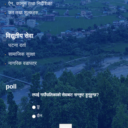
ऐन, कानुन तथा निर्देशिका
कर तथा शुल्कहरु
विद्युतीय सेवा
घटना दर्ता
सामाजिक सुरक्षा
नागरिक वडापत्र
poll
तपाई गाउँपालिकाको सेवाबाट सन्तुष्ट हुनुहुन्छ?
Choices
छु
छैन