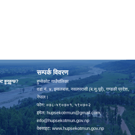
सम्पर्क विवरण
ट हुनुहुन्छ?
हुप्सेकोट गाउँपालिका
वडा नं. ४, झ्यालबास, नवलपरासी (ब.सु.पूर्व), गण्डकी प्रदेश,
नेपाल।
फोन: ०७८-५९०७०१, ५९०७०२
इमेल:
hupsekotrmun@gmail.com
,
info@hupsekotmun.gov.np
वेबसाइट:
www.hupsekotmun.gov.np