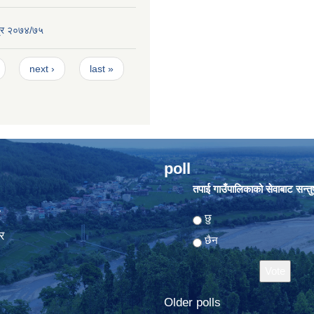
्र २०७४/७५
next ›
last »
poll
तपाई गाउँपालिकाको सेवाबाट सन्तुष्
ा
Choices
छु
र
छैन
Older polls