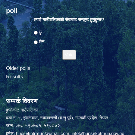
poll
तपाई गाउँपालिकाको सेवाबाट सन्तुष्ट हुनुहुन्छ?
Choices
छु
छैन
Older polls
Results
सम्पर्क विवरण
हुप्सेकोट गाउँपालिका
वडा नं. ४, झ्यालबास, नवलपरासी (ब.सु.पूर्व), गण्डकी प्रदेश, नेपाल।
फोन: ०७८-५९०७०१, ५९०७०२
इमेल:
hupsekotrmun@gmail.com
,
info@hupsekotmun.gov.np