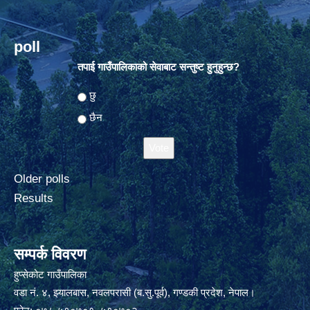
poll
तपाई गाउँपालिकाको सेवाबाट सन्तुष्ट हुनुहुन्छ?
Choices
छु
छैन
Older polls
Results
सम्पर्क विवरण
हुप्सेकोट गाउँपालिका
वडा नं. ४, झ्यालबास, नवलपरासी (ब.सु.पूर्व), गण्डकी प्रदेश, नेपाल।